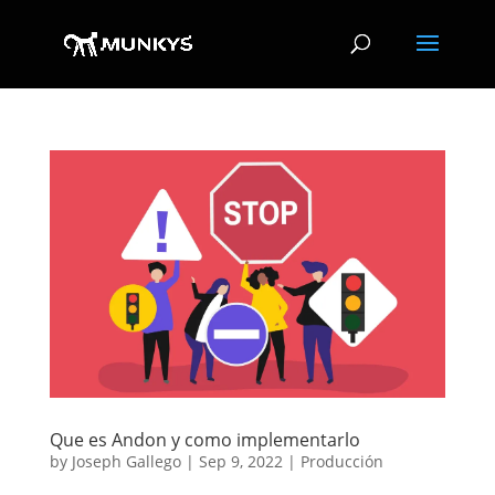
Que es Andon y como implementarlo
by
Joseph Gallego
|
Sep 9, 2022
|
Producción